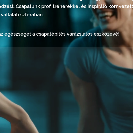
dzést. Csapatunk profi trénerekkel és inspiráló környezett
 vállalati szférában.
z egészséget a csapatépítés varázslatos eszközévé!