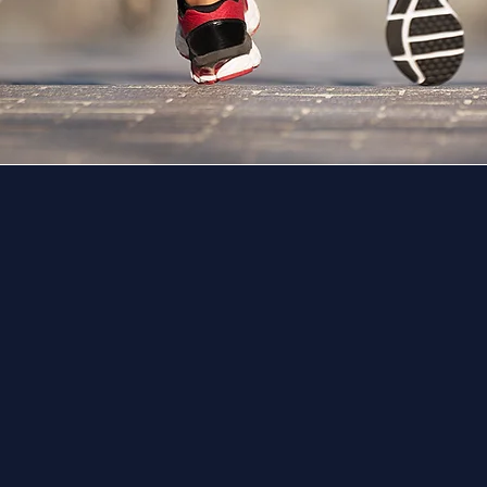
Érdekel
E Sárkányhajó Ügyvéd Ku
2026 szeptember
5.
Kopaszi-gát
Jelentkezem