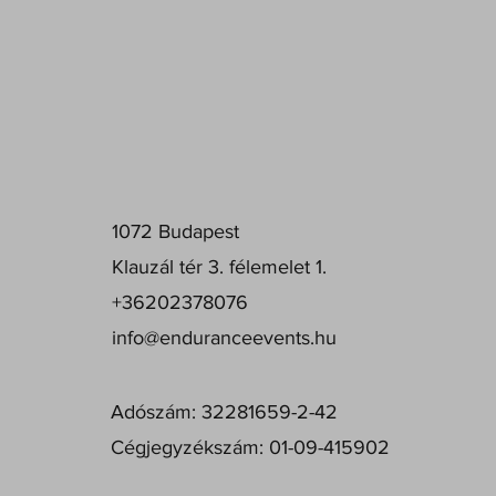
Endurance Events Kft
1072 Budapest
Klauzál tér 3. félemelet 1.
+36202378076
info@enduranceevents.hu
Adószám: 32281659-2-42
Cégjegyzékszám: 01-09-415902