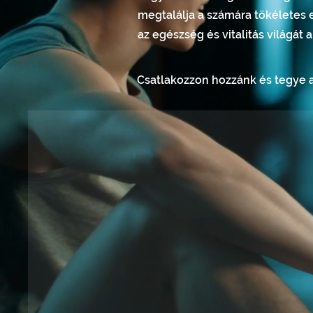
megtalálja a számára tökéletes e
az egészség és vitalitás világát a
Csatlakozzon hozzánk és tegye a