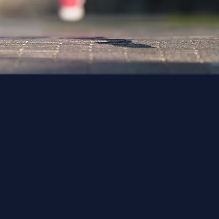
Érdekel
Idén harmadik alkalommal kerül
megrendezésre a Sárkányhajó Ügyvéd kup
pa
A rendezvény célja változatlan
:
lehetősége
teremteni arra, hogy az ügyvédi irodák
csapatai saját színeikben, közösségi és
sportos élményekkel gazdagodva mérhess
össze teljesítményüket a vízen.
Időpont:
2026. szeptember 5.
Helyszín:
Kopaszi-gát | Lágymányos Sp
Vizisport Egyesület
Kapcsolat:
info@enduranceevents.hu