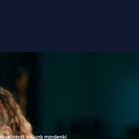
Részletek
zgás ereje valódi csapatépítő
el nemcsak az egészséges
 jógaóráról, nálunk mindenki