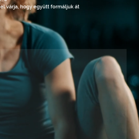
el várja, hogy együtt formáljuk át