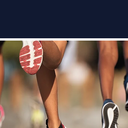
l
Eseményeink
Szolgáltatásaink
Ed
Edzéseink
Tartsa mozgásban vállalkozását!
Válasszon számos lehetőség
közül, és vegyenek részt
c
csoportos edzéseinken a
partnereinknél.