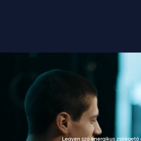
Fedezze fel az Endurance Events 
élménnyé válik! Céges ügyfelei
életmódra ösztönözzük alkalmazo
Legyen szó energikus zsírégető ó