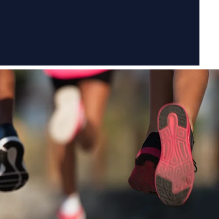
zéseink
Rólunk
Kapcsolat
Csapatépítők
Csapatépítőt szervezne
kollégáinak?
Számos kikapcsolódási és
sapatépítő lehetőség közül
választhatn!