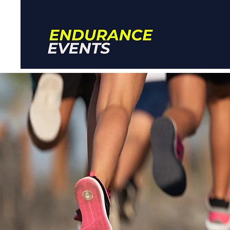
Főolda
Eseményeink
III. Sárkányhajó Ügyvéd
Kupa