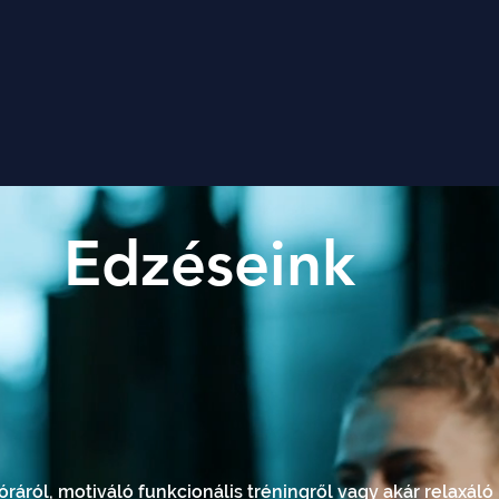
Edzéseink
által kínált csoportos edzések világát, ahol az együtt mo
nk számára kifejlesztett csoportos edzéseink segítségév
ttaikat, hanem erős közösségi kötelékeket is építünk.
ráról, motiváló funkcionális tréningről vagy akár relaxáló